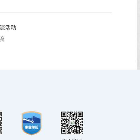
流活动
流