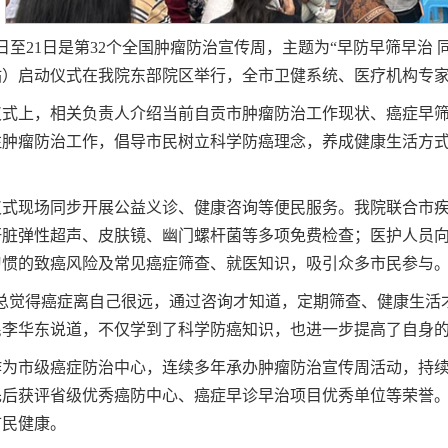
5日至21日是第32个全国肿瘤防治宣传周，主题为“早防早筛早治 同
站）启动仪式在我院东部院区举行，全市卫健系统、医疗机构专
仪式上，相关负责人介绍当前自贡市肿瘤防治工作现状、癌症早
注肿瘤防治工作，倡导市民树立科学防癌理念，养成健康生活方
仪式现场同步开展公益义诊、健康咨询等便民服务。我院联合市
肝脏弹性超声、皮肤镜、幽门螺杆菌等多项免费检查；医护人员
习惯的致癌风险及常见癌症筛查、就医知识，吸引众多市民参与
时总觉得癌症离自己很远，通过咨询才知道，定期筛查、健康生活
民李华东说道，不仅学到了科学防癌知识，也进一步提高了自身
作为市级癌症防治中心，连续多年承办肿瘤防治宣传周活动，持
先后获评省级优秀癌防中心、癌症早诊早治项目优秀单位等荣誉
市民健康。