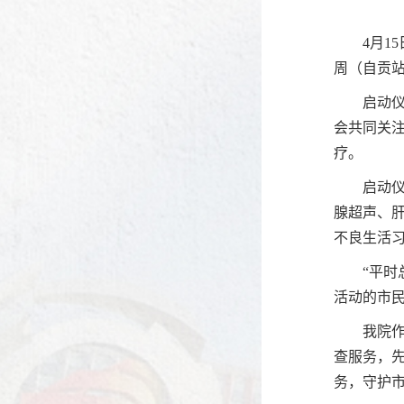
4月1
周（自贡
启动
会共同关
疗。
启动
腺超声、
不良生活
“平
活动的市
我院
查服务，
务，守护