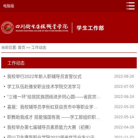
电脑版
当前位置:
首页
>>
工作动态
工作动态
我校举行2022年新入职辅导员宣誓仪式
2022-08-26
学工队伍赴雅安职业技术学院交流学习
2022-07-05
“三维一环”绘就民族团结进步同心圆——省民宗委刘向鸿一行来校调研
2022-06-24
喜报：我校辅导员李秋虹获自贡市中等职业学校 班主任能力比赛二等奖
2022-05-20
职教助我成才 技能强国有我 ——学工部组织职教活动周主题活动
2022-05-14
我校举办第七届辅导员素质能力大赛（初赛）
2022-04-29
四川卫生康复职业学院2022届省优毕业生公示名单
2021-11-22